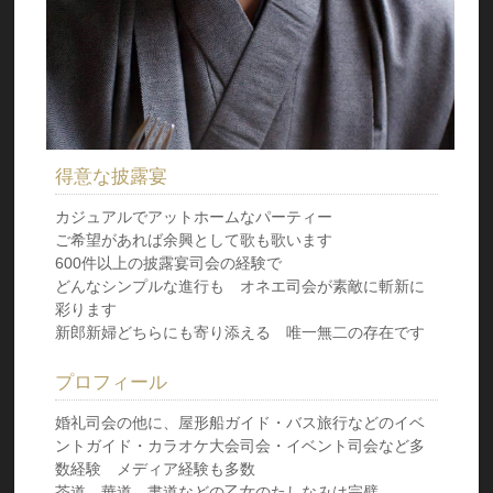
得意な披露宴
カジュアルでアットホームなパーティー
ご希望があれば余興として歌も歌います
600件以上の披露宴司会の経験で
どんなシンプルな進行も オネエ司会が素敵に斬新に
彩ります
新郎新婦どちらにも寄り添える 唯一無二の存在です
プロフィール
婚礼司会の他に、屋形船ガイド・バス旅行などのイベ
ントガイド・カラオケ大会司会・イベント司会など多
数経験 メディア経験も多数
茶道 華道 書道などの乙女のたしなみは完璧