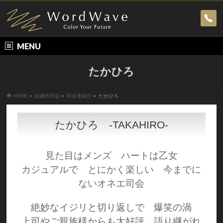
MENU
たかひろ
HOME
»
結婚式司会
»
司会者紹介
»
たかひろ
たかひろ -TAKAHIRO-
見た目はメンズ ハートは乙女
カジュアルで とにかく楽しい 今までに
ないオネエ司会
絶妙なイジリと切り返しで 爆笑の渦
上司やご親族様からも大好評 語り継がれ