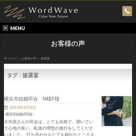
MENU
お客様の声
HOME
»
お客様の声
»
披露宴
タグ : 披露宴
横浜市結婚司会 M様F様
2019年8月8日
横浜市結婚式司会
大河原さんの司会は、とても自然で、聞いてい
て心地の良い、私達の理想の進行をしてくださ
いました。 打ち合わせもとても細かなところま