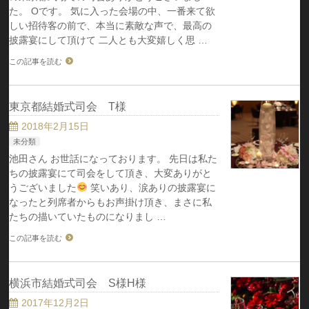
た。 Oです。 気に入った会場の中、一番来て欲
しい招待客の前で、本当に素敵な声で、最高の
披露宴にして頂けて 二人とも大変嬉しく思 …
この記事を読む
東京都結婚式司会 T様
2018年2月15日
未分類
池田さん お世話になっております。 先日は私た
ちの披露宴にて司会をして頂き、大変ありがと
うございました
笑いあり、涙ありの披露宴に
なったと列席者からもお声掛け頂き、まさに私
たちの描いていたものになりまし …
この記事を読む
横浜市結婚式司会 S様H様
2017年12月2日