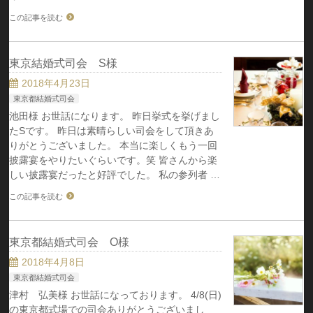
この記事を読む
東京結婚式司会 S様
2018年4月23日
東京都結婚式司会
池田様 お世話になります。 昨日挙式を挙げまし
たSです。 昨日は素晴らしい司会をして頂きあ
りがとうございました。 本当に楽しくもう一回
披露宴をやりたいぐらいです。笑 皆さんから楽
しい披露宴だったと好評でした。 私の参列者 …
この記事を読む
東京都結婚式司会 O様
2018年4月8日
東京都結婚式司会
津村 弘美様 お世話になっております。 4/8(日)
の東京都式場での司会ありがとうございまし