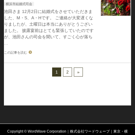
横浜市結婚式司会
池田さま 12月2日に結婚式をさせていただきま
した、M・S、A・Hです。 ご連絡が大変遅くな
りましたが、土曜日は本当にありがとうござい
ました。 披露宴前はとても緊張していたのです
が、池田さんの司会を聞いて、すごく心が落ち
…
この記事を読む
1
2
»
Copyright ©
WordWave Corporation｜株式会社ワードウェーブ｜東京・横