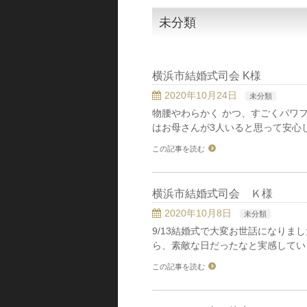
未分類
横浜市結婚式司会 K様
2020年10月24日
未分類
物腰やわらかく かつ、すごくパワ
はお母さんが3人いると思って安心し
この記事を読む
横浜市結婚式司会 Ｋ様
2020年10月8日
未分類
9/13結婚式で大変お世話になり
ら、素敵な日だったなと実感してい
この記事を読む