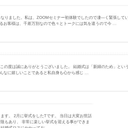
になりました。私は、ZOOMセミナー初体験でしたので凄―く緊張して
るお客様は、千差万別なので色々とトークには気を遣うので今 …
 この度は誠にありがとうございました。 結婚式は「新婦のため」とい
んなに嬉しいことであると私自身も心から感じ …
ます。 2月に挙式をしたTです。 当日は大変お世話
お陰もあり、 非常に楽しい挙式を迎える事ができま
、結婚式ロスにかかってお …