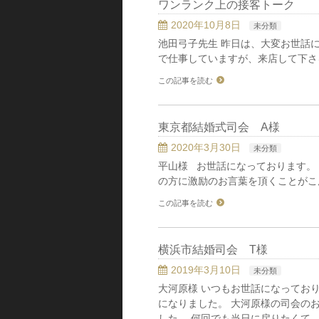
ワンランク上の接客トーク
2020年10月8日
未分類
池田弓子先生 昨日は、大変お世話
で仕事していますが、来店して下さ
この記事を読む
東京都結婚式司会 A様
2020年3月30日
未分類
平山様 お世話になっております。
の方に激励のお言葉を頂くことがこ
この記事を読む
横浜市結婚司会 T様
2019年3月10日
未分類
大河原様 いつもお世話になっており
になりました。 大河原様の司会の
した。 何回でも当日に戻りたくて