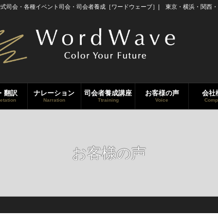
婚式司会・各種イベント司会・司会者養成［ワードウェーブ］| 東京・横浜・関西・
・翻訳
ナレーション
司会者養成講座
お客様の声
会社
retation
Narration
Ttraining
Voice
Comp
お客様の声