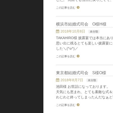
この記事を読む
横浜市結婚式司会 O様H様
2018年10月8日
未分類
TAKAHIRO様 披露宴では本当にあ
思い出に残るとても楽しい披露宴にな
した＼(^o^)／
この記事を読む
東京都結婚式司会 S様O様
2018年8月7日
未分類
池田様 お世話になっております。
天気にも恵まれ、とても素敵な式＆
わじわと終ってしまったんだなぁと
この記事を読む