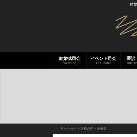
結
結婚式司会
イベント司会
通訳
Wedding
Facilitator
Interp
HOME
»
お客様の声
»
未分類