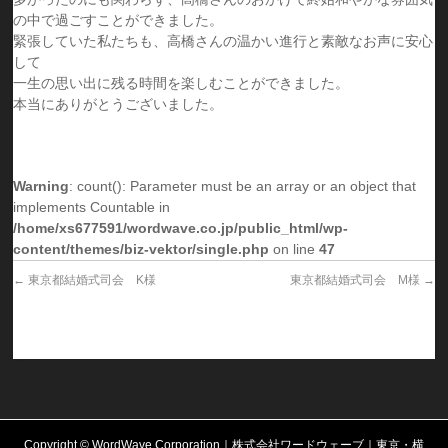
の中で過ごすことができました。
緊張していた私たちも、高橋さんの温かい進行と素敵なお声に安心
して
一生の思い出に残る時間を楽しむことができました。
本当にありがとうございました。
Warning
: count(): Parameter must be an array or an object that
implements Countable in
/home/xs677591/wordwave.co.jp/public_html/wp-
content/themes/biz-vektor/single.php
on line
47
←
東京都結婚式司会 K様
東京都結婚式司会 M様
→
Copyright ©
WordWave Corporation｜株式会社ワードウェーブ｜東京・横