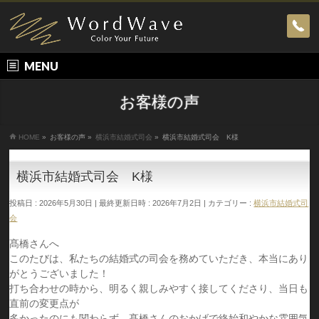
MENU
お客様の声
HOME
»
お客様の声
»
横浜市結婚式司会
»
横浜市結婚式司会 K様
横浜市結婚式司会 K様
投稿日 : 2026年5月30日
最終更新日時 : 2026年7月2日
カテゴリー :
横浜市結婚式司
会
髙橋さんへ
このたびは、私たちの結婚式の司会を務めていただき、本当にあり
がとうございました！
打ち合わせの時から、明るく親しみやすく接してくださり、当日も
直前の変更点が
多かったのにも関わらず、髙橋さんのおかげで終始和やかな雰囲気